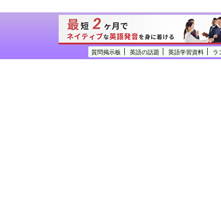
質問掲示板
英語の話題
英語学習資料
ラ