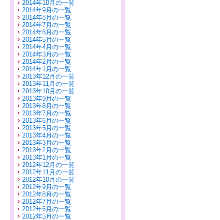
2014年10月の一覧
2014年9月の一覧
2014年8月の一覧
2014年7月の一覧
2014年6月の一覧
2014年5月の一覧
2014年4月の一覧
2014年3月の一覧
2014年2月の一覧
2014年1月の一覧
2013年12月の一覧
2013年11月の一覧
2013年10月の一覧
2013年9月の一覧
2013年8月の一覧
2013年7月の一覧
2013年6月の一覧
2013年5月の一覧
2013年4月の一覧
2013年3月の一覧
2013年2月の一覧
2013年1月の一覧
2012年12月の一覧
2012年11月の一覧
2012年10月の一覧
2012年9月の一覧
2012年8月の一覧
2012年7月の一覧
2012年6月の一覧
2012年5月の一覧