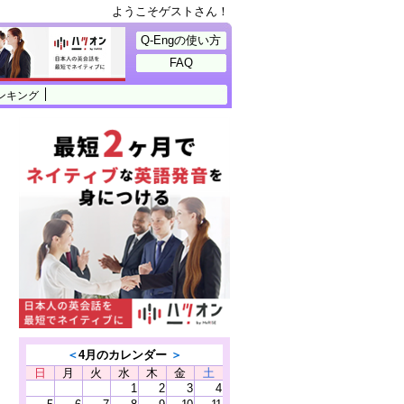
ようこそゲストさん！
Q-Engの使い方
FAQ
ンキング
＜
4月のカレンダー
＞
日
月
火
水
木
金
土
1
2
3
4