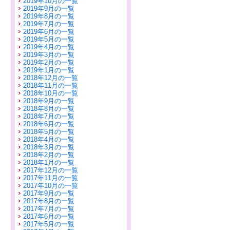
2019年10月の一覧
2019年9月の一覧
2019年8月の一覧
2019年7月の一覧
2019年6月の一覧
2019年5月の一覧
2019年4月の一覧
2019年3月の一覧
2019年2月の一覧
2019年1月の一覧
2018年12月の一覧
2018年11月の一覧
2018年10月の一覧
2018年9月の一覧
2018年8月の一覧
2018年7月の一覧
2018年6月の一覧
2018年5月の一覧
2018年4月の一覧
2018年3月の一覧
2018年2月の一覧
2018年1月の一覧
2017年12月の一覧
2017年11月の一覧
2017年10月の一覧
2017年9月の一覧
2017年8月の一覧
2017年7月の一覧
2017年6月の一覧
2017年5月の一覧