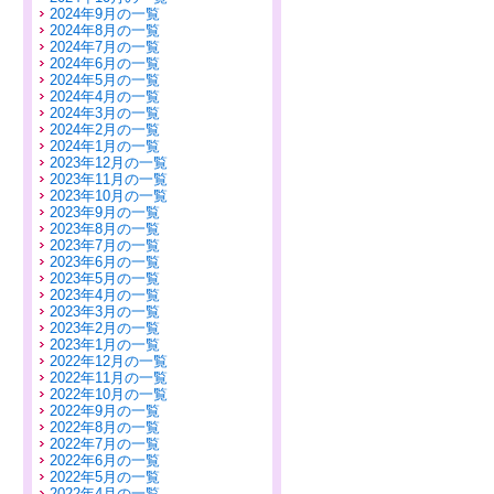
2024年9月の一覧
2024年8月の一覧
2024年7月の一覧
2024年6月の一覧
2024年5月の一覧
2024年4月の一覧
2024年3月の一覧
2024年2月の一覧
2024年1月の一覧
2023年12月の一覧
2023年11月の一覧
2023年10月の一覧
2023年9月の一覧
2023年8月の一覧
2023年7月の一覧
2023年6月の一覧
2023年5月の一覧
2023年4月の一覧
2023年3月の一覧
2023年2月の一覧
2023年1月の一覧
2022年12月の一覧
2022年11月の一覧
2022年10月の一覧
2022年9月の一覧
2022年8月の一覧
2022年7月の一覧
2022年6月の一覧
2022年5月の一覧
2022年4月の一覧