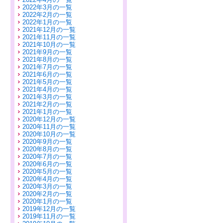
2022年3月の一覧
2022年2月の一覧
2022年1月の一覧
2021年12月の一覧
2021年11月の一覧
2021年10月の一覧
2021年9月の一覧
2021年8月の一覧
2021年7月の一覧
2021年6月の一覧
2021年5月の一覧
2021年4月の一覧
2021年3月の一覧
2021年2月の一覧
2021年1月の一覧
2020年12月の一覧
2020年11月の一覧
2020年10月の一覧
2020年9月の一覧
2020年8月の一覧
2020年7月の一覧
2020年6月の一覧
2020年5月の一覧
2020年4月の一覧
2020年3月の一覧
2020年2月の一覧
2020年1月の一覧
2019年12月の一覧
2019年11月の一覧