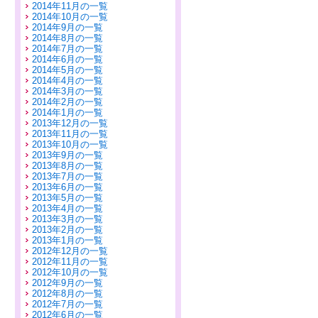
2014年11月の一覧
2014年10月の一覧
2014年9月の一覧
2014年8月の一覧
2014年7月の一覧
2014年6月の一覧
2014年5月の一覧
2014年4月の一覧
2014年3月の一覧
2014年2月の一覧
2014年1月の一覧
2013年12月の一覧
2013年11月の一覧
2013年10月の一覧
2013年9月の一覧
2013年8月の一覧
2013年7月の一覧
2013年6月の一覧
2013年5月の一覧
2013年4月の一覧
2013年3月の一覧
2013年2月の一覧
2013年1月の一覧
2012年12月の一覧
2012年11月の一覧
2012年10月の一覧
2012年9月の一覧
2012年8月の一覧
2012年7月の一覧
2012年6月の一覧