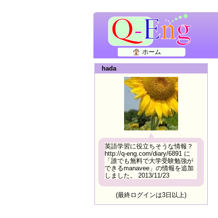
ホーム
hada
英語学習に役立ちそうな情報？
http://q-eng.com/diary/6891 に
「誰でも無料で大学受験勉強が
できるmanavee」の情報を追加
しました。 2013/11/23
(最終ログインは3日以上)