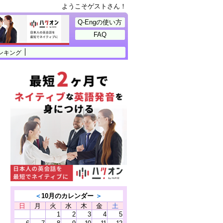
ようこそゲストさん！
Q-Engの使い方
FAQ
ンキング
＜
10月のカレンダー
＞
日
月
火
水
木
金
土
1
2
3
4
5