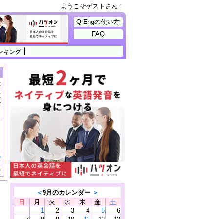
ようこそゲストさん！
Q-Engの使い方
FAQ
ンキング
示
に
公
）
む
示
＜
9月のカレンダー
＞
日
月
火
水
木
金
土
1
2
3
4
5
6