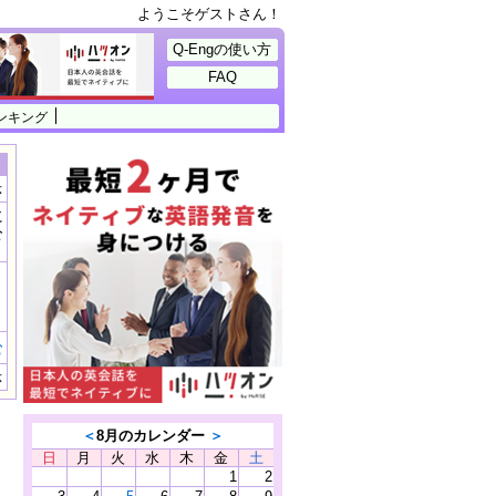
ようこそゲストさん！
Q-Engの使い方
FAQ
ンキング
示
に
公
）
む
示
＜
8月のカレンダー
＞
日
月
火
水
木
金
土
1
2