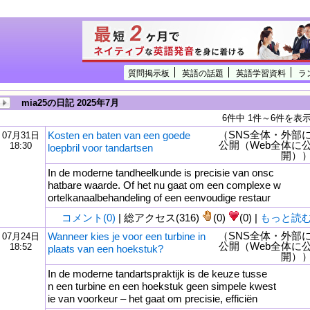
質問掲示板
英語の話題
英語学習資料
ラ
mia25の日記 2025年7月
6件中 1件～6件を表
（SNS全体・外部
Kosten en baten van een goede
07月31日
公開（Web全体に
18:30
loepbril voor tandartsen
開）
In de moderne tandheelkunde is precisie van onsc
hatbare waarde. Of het nu gaat om een complexe w
ortelkanaalbehandeling of een eenvoudige restaur
コメント(0)
| 総アクセス(316)
(0)
(0) |
もっと読
（SNS全体・外部
Wanneer kies je voor een turbine in
07月24日
公開（Web全体に
18:52
plaats van een hoekstuk?
開）
In de moderne tandartspraktijk is de keuze tusse
n een turbine en een hoekstuk geen simpele kwest
ie van voorkeur – het gaat om precisie, efficiën