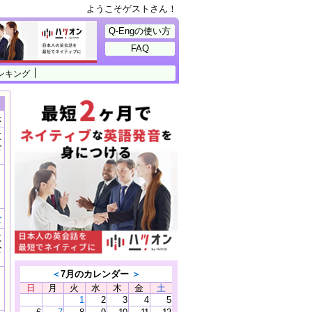
ようこそゲストさん！
Q-Engの使い方
FAQ
ンキング
示
に
公
）
む
に
公
）
＜
7月のカレンダー
＞
日
月
火
水
木
金
土
1
2
3
4
5