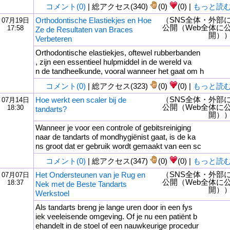
コメント(0)
| 総アクセス(340)
(0)
(0) |
もっと読
（SNS全体・外部
Orthodontische Elastiekjes en Hoe
07月19日
公開（Web全体に
17:58
Ze de Resultaten van Braces
開）
Verbeteren
Orthodontische elastiekjes, oftewel rubberbanden
, zijn een essentieel hulpmiddel in de wereld va
n de tandheelkunde, vooral wanneer het gaat om h
コメント(0)
| 総アクセス(323)
(0)
(0) |
もっと読
（SNS全体・外部
Hoe werkt een scaler bij de
07月14日
公開（Web全体に
18:30
tandarts?
開）
Wanneer je voor een controle of gebitsreiniging
naar de tandarts of mondhygiënist gaat, is de ka
ns groot dat er gebruik wordt gemaakt van een sc
コメント(0)
| 総アクセス(347)
(0)
(0) |
もっと読
（SNS全体・外部
Het Ondersteunen van je Rug en
07月07日
公開（Web全体に
18:37
Nek met de Beste Tandarts
開）
Werkstoel
Als tandarts breng je lange uren door in een fys
iek veeleisende omgeving. Of je nu een patiënt b
ehandelt in de stoel of een nauwkeurige procedur