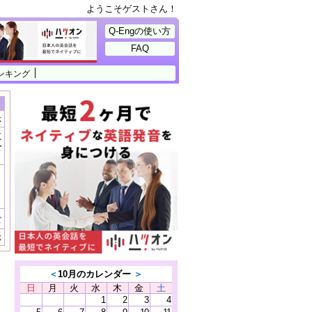
ようこそゲストさん！
Q-Engの使い方
FAQ
ンキング
示
に
公
）
む
示
＜
10月のカレンダー
＞
日
月
火
水
木
金
土
1
2
3
4