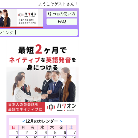
ようこそゲストさん！
Q-Engの使い方
FAQ
ンキング
＜
12月のカレンダー
＞
日
月
火
水
木
金
土
1
2
3
4
5
6
7