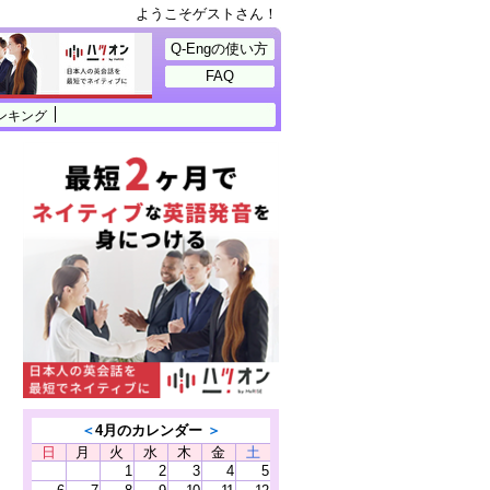
ようこそゲストさん！
Q-Engの使い方
FAQ
ンキング
＜
4月のカレンダー
＞
日
月
火
水
木
金
土
1
2
3
4
5