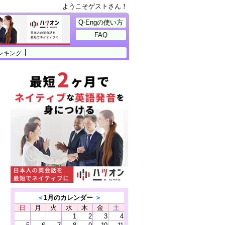
ようこそゲストさん！
Q-Engの使い方
FAQ
ンキング
＜
1月のカレンダー
＞
日
月
火
水
木
金
土
1
2
3
4