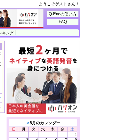
ようこそゲストさん！
Q-Engの使い方
FAQ
ンキング
示
に
公
）
む
示
＜
8月のカレンダー
日
月
火
水
木
金
土
1