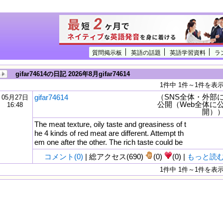
質問掲示板
英語の話題
英語学習資料
ラ
gifar74614の日記 2026年8月gifar74614
1件中 1件～1件を表
（SNS全体・外部
gifar74614
05月27日
公開（Web全体に
16:48
開）
The meat texture, oily taste and greasiness of t
he 4 kinds of red meat are different. Attempt th
em one after the other. The rich taste could be
コメント(0)
| 総アクセス(690)
(0)
(0) |
もっと読
1件中 1件～1件を表