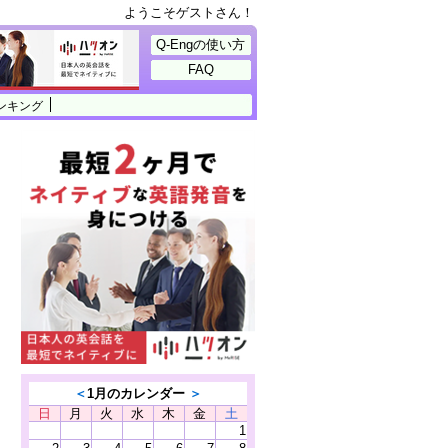
ようこそゲストさん！
Q-Engの使い方
FAQ
ンキング
＜
1月のカレンダー
＞
日
月
火
水
木
金
土
1