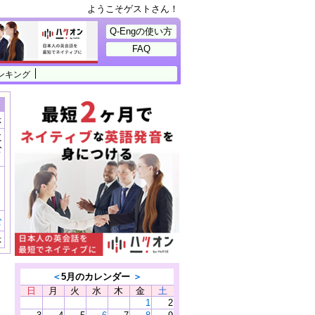
ようこそゲストさん！
Q-Engの使い方
FAQ
ンキング
示
に
公
）
む
示
＜
5月のカレンダー
＞
日
月
火
水
木
金
土
1
2