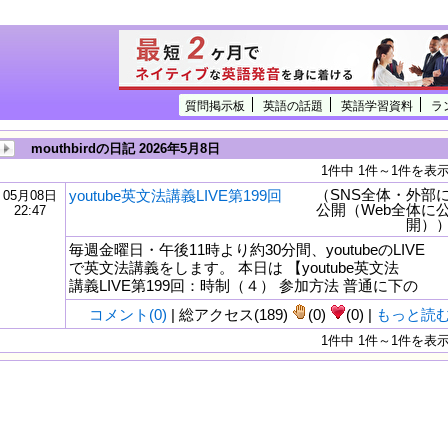
質問掲示板
英語の話題
英語学習資料
ラ
mouthbirdの日記 2026年5月8日
1件中 1件～1件を表
（SNS全体・外部
youtube英文法講義LIVE第199回
05月08日
公開（Web全体に
22:47
開）
毎週金曜日・午後11時より約30分間、youtubeのLIVE
で英文法講義をします。 本日は 【youtube英文法
講義LIVE第199回：時制（４） 参加方法 普通に下の
コメント(0)
| 総アクセス(189)
(0)
(0) |
もっと読
1件中 1件～1件を表
tml