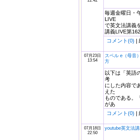
22:42
毎週金曜日・午後
LIVE
で英文法講義をし
講義LIVE第1
コメント(0)
|
スペル e（母音
07月23日
13:54
方
以下は「英語
考
にした内容で
えた
ものである。
があ
コメント(0)
|
youtube英文法講
07月18日
22:50