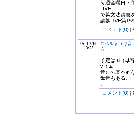
毎週金曜日・午後
LIVE
で英文法講義をし
講義LIVE第1
コメント(0)
|
スペル y （母
07月02日
19:23
方
予定は u（母
y（母
音）の基本的な
母音もある。 
。
コメント(0)
|