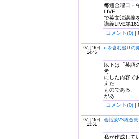
毎週金曜日・午後
LIVE
で英文法講義をし
講義LIVE第1
コメント(0)
|
u を含む綴りの
07月16日
14:46
以下は「英語
考
にした内容で
えた
ものである。
があ
コメント(0)
|
会話派VS総合派：y
07月15日
13:51
私が作成してい