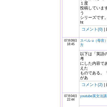
１度
投稿していま
う
シリーズです。
ht
コメント(0)
|
スペル u（母音
07月09日
18:45
方
以下は「英語
考
にした内容で
えた
ものである。
があ
コメント(2)
|
youtube英文法講
07月04日
22:44