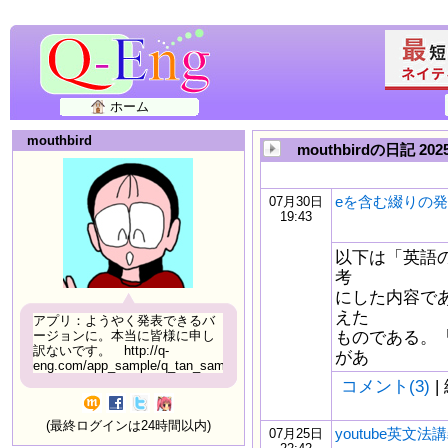
ホーム
mouthbird
mouthbirdの日記 20
eを含む綴りの
07月30日
19:43
以下は「英語
考
にした内容で
えた
アプリ：ようやく発表できるバ
ものである。
ージョンに。本当に皆様に申し
訳ないです。 http://q-
があ
eng.com/app_sample/q_tan_sample06.html
コメント(3)
|
(最終ログインは24時間以内)
youtube英文法講
07月25日