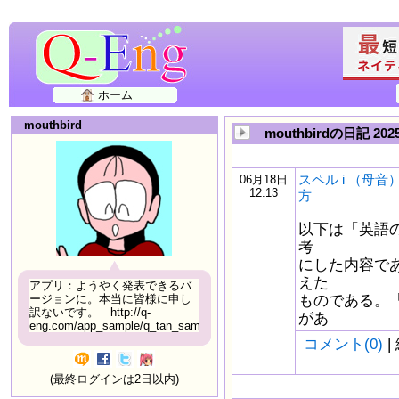
ホーム
mouthbird
mouthbirdの日記 20
スペル i （母
06月18日
12:13
方
以下は「英語
考
にした内容で
えた
アプリ：ようやく発表できるバ
ものである。
ージョンに。本当に皆様に申し
訳ないです。 http://q-
があ
eng.com/app_sample/q_tan_sample06.html
コメント(0)
|
(最終ログインは2日以内)