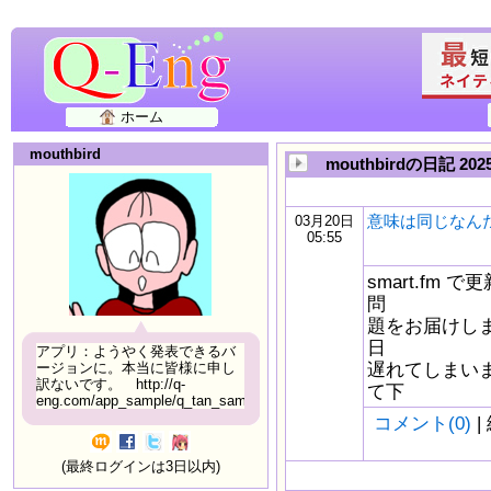
ホーム
mouthbird
mouthbirdの日記 20
意味は同じなん
03月20日
05:55
smart.fm
問
題をお届けしま
日
アプリ：ようやく発表できるバ
遅れてしまい
ージョンに。本当に皆様に申し
訳ないです。 http://q-
て下
eng.com/app_sample/q_tan_sample06.html
コメント(0)
|
(最終ログインは3日以内)