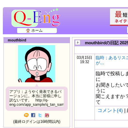
ホーム
mouthbird
mouthbirdの日記 20
臨時；あるリス
03月15日
19:32
が…
臨時で投稿し
に
お聞きしたい
うに
アプリ：ようやく発表できるバ
聞こえますか
ージョンに。本当に皆様に申し
訳ないです。 http://q-
て
eng.com/app_sample/q_tan_sample06.html
コメント(4)
|
(最終ログインは16時間以内)