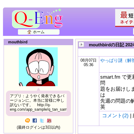
ホーム
mouthbird
mouthbirdの日記 20
やっぱり謎（解
08月07日
05:36
smart.fm
問
題をお届けしま
は
アプリ：ようやく発表できるバ
先週の問題の
ージョンに。本当に皆様に申し
訳ないです。 http://q-
英
eng.com/app_sample/q_tan_sample06.html
コメント(2)
|
(最終ログインは3日以内)