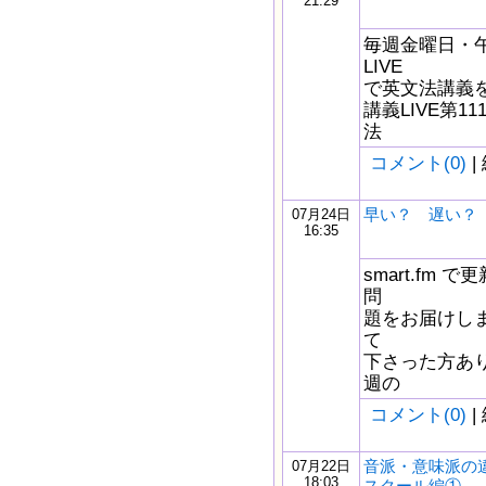
21:29
毎週金曜日・午後
LIVE
で英文法講義をし
講義LIVE第1
法
コメント(0)
|
早い？ 遅い？
07月24日
16:35
smart.fm
問
題をお届けしま
て
下さった方あ
週の
コメント(0)
|
音派・意味派の
07月22日
18:03
スクール編①