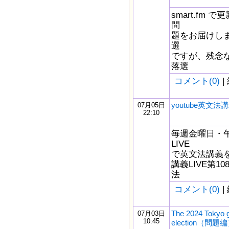
smart.fm
問
題をお届けしま
選
ですが、残念
落選
コメント(0)
|
youtube英文法講
07月05日
22:10
毎週金曜日・午後
LIVE
で英文法講義をし
講義LIVE第1
法
コメント(0)
|
The 2024 Tokyo 
07月03日
10:45
election（問題