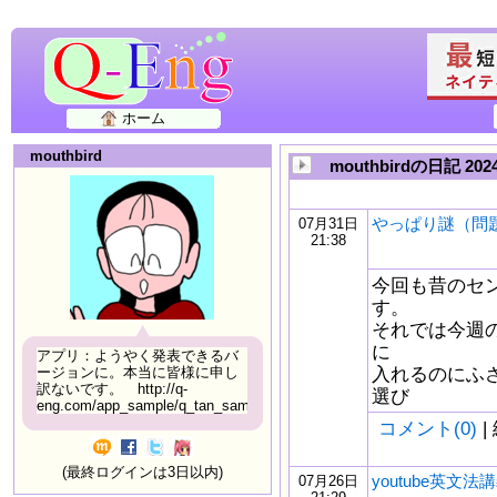
ホーム
mouthbird
mouthbirdの日記 20
やっぱり謎（問
07月31日
21:38
今回も昔のセ
す。
それでは今週
に
アプリ：ようやく発表できるバ
入れるのにふ
ージョンに。本当に皆様に申し
訳ないです。 http://q-
選び
eng.com/app_sample/q_tan_sample06.html
コメント(0)
|
(最終ログインは3日以内)
youtube英文法講
07月26日