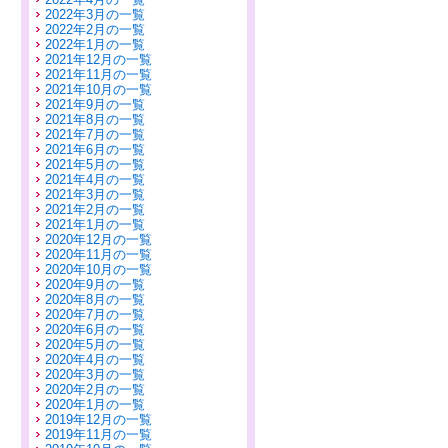
2022年3月の一覧
2022年2月の一覧
2022年1月の一覧
2021年12月の一覧
2021年11月の一覧
2021年10月の一覧
2021年9月の一覧
2021年8月の一覧
2021年7月の一覧
2021年6月の一覧
2021年5月の一覧
2021年4月の一覧
2021年3月の一覧
2021年2月の一覧
2021年1月の一覧
2020年12月の一覧
2020年11月の一覧
2020年10月の一覧
2020年9月の一覧
2020年8月の一覧
2020年7月の一覧
2020年6月の一覧
2020年5月の一覧
2020年4月の一覧
2020年3月の一覧
2020年2月の一覧
2020年1月の一覧
2019年12月の一覧
2019年11月の一覧