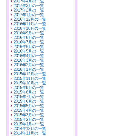
2017年4月の一覧
2017年3月の一覧
2017年2月の一覧
2017年1月の一覧
2016年12月の一覧
2016年11月の一覧
2016年10月の一覧
2016年9月の一覧
2016年8月の一覧
2016年7月の一覧
2016年6月の一覧
2016年5月の一覧
2016年4月の一覧
2016年3月の一覧
2016年2月の一覧
2016年1月の一覧
2015年12月の一覧
2015年11月の一覧
2015年10月の一覧
2015年9月の一覧
2015年8月の一覧
2015年7月の一覧
2015年6月の一覧
2015年5月の一覧
2015年4月の一覧
2015年3月の一覧
2015年2月の一覧
2015年1月の一覧
2014年12月の一覧
2014年11月の一覧