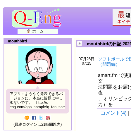
ホーム
mouthbird
mouthbirdの日記 20
ソフトボールで
07月28日
07:15
（問題編）
smart.fm
文
法問題をお届け
夜
アプリ：ようやく発表できるバ
、オリンピッ
ージョンに。本当に皆様に申し
訳ないです。 http://q-
カ）を
eng.com/app_sample/q_tan_sample06.html
コメント(4)
|
(最終ログインは21時間以内)