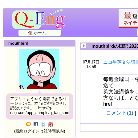
ホーム
mouthbird
mouthbirdの日記 20
ニコ生英文法講義
07月17日
18:59
毎週金曜日・午
送で
英文法講義を
方ならば、どな
アプリ：ようやく発表できるバ
href
ージョンに。本当に皆様に申し
訳ないです。 http://q-
コメント(1)
|
eng.com/app_sample/q_tan_sample06.html
(最終ログインは21時間以内)