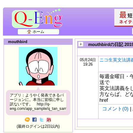
ホーム
mouthbird
mouthbirdの日記 20
ニコ生英文法講義
05月24日
19:26
毎週金曜日・午
送で
英文法講義を
方ならば、どな
アプリ：ようやく発表できるバ
href
ージョンに。本当に皆様に申し
訳ないです。 http://q-
コメント(0)
|
eng.com/app_sample/q_tan_sample06.html
(最終ログインは2日以内)