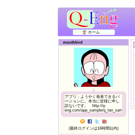
ホーム
mouthbird
アプリ：ようやく発表できるバ
ージョンに。本当に皆様に申し
訳ないです。 http://q-
eng.com/app_sample/q_tan_sample06.h
(最終ログインは16時間以内)