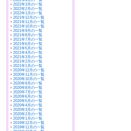
2022年3月の一覧
2022年2月の一覧
2022年1月の一覧
2021年12月の一覧
2021年11月の一覧
2021年10月の一覧
2021年9月の一覧
2021年8月の一覧
2021年7月の一覧
2021年6月の一覧
2021年5月の一覧
2021年4月の一覧
2021年3月の一覧
2021年2月の一覧
2021年1月の一覧
2020年12月の一覧
2020年11月の一覧
2020年10月の一覧
2020年9月の一覧
2020年8月の一覧
2020年7月の一覧
2020年6月の一覧
2020年5月の一覧
2020年4月の一覧
2020年3月の一覧
2020年2月の一覧
2020年1月の一覧
2019年12月の一覧
2019年11月の一覧