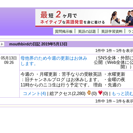
質問掲示板
英語の話題
英語学習資料
ラ
mouthbirdの日記 2019年5月13日
1件中 1件～1件を表
（SNS全体・外部
母他界のため今週の更新はお休み
05月13日
公開（Web全体に
09:26
します。
開）
今週の ・月曜更新：苦手なりの受験英語 ・水曜更新
：旧チャンネルブログ はお休みします。 ・金曜の夜
11時からのニコ生は行う予定です。 理由 ・先週の
コメント(4)
| 総アクセス(2,280)
(0)
(0) |
もっと読
1件中 1件～1件を表
tml