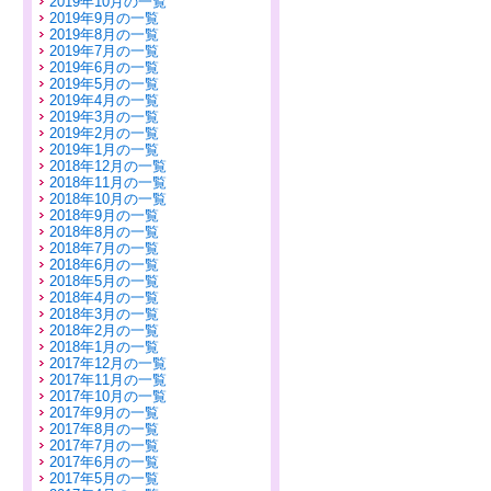
2019年10月の一覧
2019年9月の一覧
2019年8月の一覧
2019年7月の一覧
2019年6月の一覧
2019年5月の一覧
2019年4月の一覧
2019年3月の一覧
2019年2月の一覧
2019年1月の一覧
2018年12月の一覧
2018年11月の一覧
2018年10月の一覧
2018年9月の一覧
2018年8月の一覧
2018年7月の一覧
2018年6月の一覧
2018年5月の一覧
2018年4月の一覧
2018年3月の一覧
2018年2月の一覧
2018年1月の一覧
2017年12月の一覧
2017年11月の一覧
2017年10月の一覧
2017年9月の一覧
2017年8月の一覧
2017年7月の一覧
2017年6月の一覧
2017年5月の一覧