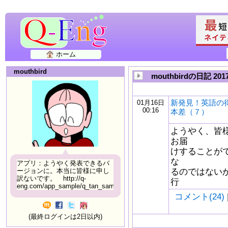
ホーム
mouthbird
mouthbirdの日記 20
新発見！英語の
01月16日
00:16
本差（７）
ようやく、皆
お届
けすることが
な
アプリ：ようやく発表できるバ
るのではない
ージョンに。本当に皆様に申し
訳ないです。 http://q-
行
eng.com/app_sample/q_tan_sample06.html
コメント(24)
(最終ログインは2日以内)