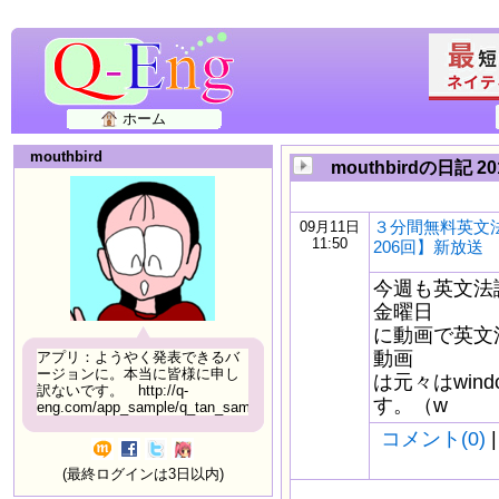
ホーム
mouthbird
mouthbirdの日記 2
３分間無料英文
09月11日
11:50
206回】新放送
今週も英文法
金曜日
に動画で英文
動画
アプリ：ようやく発表できるバ
ージョンに。本当に皆様に申し
は元々はwindo
訳ないです。 http://q-
す。（w
eng.com/app_sample/q_tan_sample06.html
コメント(0)
|
(最終ログインは3日以内)