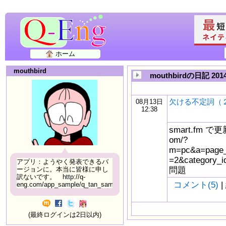
ホーム
mouthbird
mouthbirdの日記 20
欠ける不定詞（
08月13日
12:38
smart.fm で更新
om/?
m=pc&a=page_f
=2&catego
アプリ：ようやく発表できるバ
問題
ージョンに。本当に皆様に申し
訳ないです。 http://q-
コメント(5)
|
eng.com/app_sample/q_tan_sample06.html
(最終ログインは2日以内)