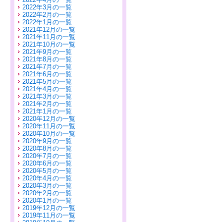
2022年3月の一覧
2022年2月の一覧
2022年1月の一覧
2021年12月の一覧
2021年11月の一覧
2021年10月の一覧
2021年9月の一覧
2021年8月の一覧
2021年7月の一覧
2021年6月の一覧
2021年5月の一覧
2021年4月の一覧
2021年3月の一覧
2021年2月の一覧
2021年1月の一覧
2020年12月の一覧
2020年11月の一覧
2020年10月の一覧
2020年9月の一覧
2020年8月の一覧
2020年7月の一覧
2020年6月の一覧
2020年5月の一覧
2020年4月の一覧
2020年3月の一覧
2020年2月の一覧
2020年1月の一覧
2019年12月の一覧
2019年11月の一覧