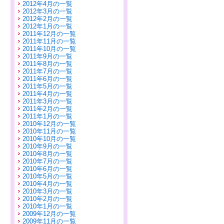
2012年4月の一覧
2012年3月の一覧
2012年2月の一覧
2012年1月の一覧
2011年12月の一覧
2011年11月の一覧
2011年10月の一覧
2011年9月の一覧
2011年8月の一覧
2011年7月の一覧
2011年6月の一覧
2011年5月の一覧
2011年4月の一覧
2011年3月の一覧
2011年2月の一覧
2011年1月の一覧
2010年12月の一覧
2010年11月の一覧
2010年10月の一覧
2010年9月の一覧
2010年8月の一覧
2010年7月の一覧
2010年6月の一覧
2010年5月の一覧
2010年4月の一覧
2010年3月の一覧
2010年2月の一覧
2010年1月の一覧
2009年12月の一覧
2009年11月の一覧