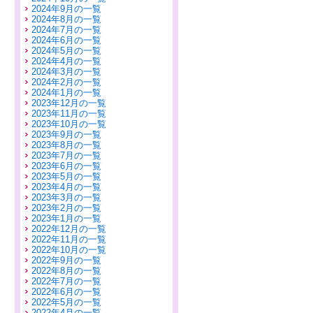
2024年9月の一覧
2024年8月の一覧
2024年7月の一覧
2024年6月の一覧
2024年5月の一覧
2024年4月の一覧
2024年3月の一覧
2024年2月の一覧
2024年1月の一覧
2023年12月の一覧
2023年11月の一覧
2023年10月の一覧
2023年9月の一覧
2023年8月の一覧
2023年7月の一覧
2023年6月の一覧
2023年5月の一覧
2023年4月の一覧
2023年3月の一覧
2023年2月の一覧
2023年1月の一覧
2022年12月の一覧
2022年11月の一覧
2022年10月の一覧
2022年9月の一覧
2022年8月の一覧
2022年7月の一覧
2022年6月の一覧
2022年5月の一覧
2022年4月の一覧