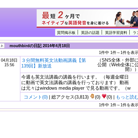
質問掲示板
英語の話題
英語学習資料
ラ
mouthbirdの日記 2014年4月18日
1件中 1件～1件を表
（SNS全体・外部
３分間無料英文法動画講義【第
04月18日
公開（Web全体に
15:56
139回】新放送
開）
今週も英文法講義の講義を行います。 （毎週金曜日
に動画で英文法講義の講義を行っております） 動画
は元々はwindows media player で見る動画です。（w
コメント(0)
| 総アクセス(3,813)
(0)
(0) |
もっと読
1件中 1件～1件を表
tml