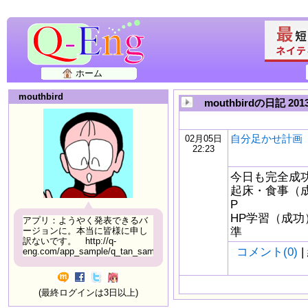
ホーム
mouthbird
mouthbirdの日記 20
自分足かせ計画 2
02月05日
22:23
今日も完全成功。
起床・食事（成功）
P
HP学習（成功） 
アプリ：ようやく発表できるバ
準
ージョンに。本当に皆様に申し
訳ないです。 http://q-
コメント(0)
|
eng.com/app_sample/q_tan_sample06.html
(最終ログインは3日以上)