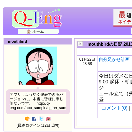
ホーム
mouthbird
mouthbirdの日記 20
自分足かせ計画 1/
01月22日
23:58
今日はダメな日
9:00 起床・
ジ
ュール立て（失
アプリ：ようやく発表できるバ
昼
ージョンに。本当に皆様に申し
訳ないです。 http://q-
コメント(0)
|
eng.com/app_sample/q_tan_sample06.html
(最終ログインは2日以内)