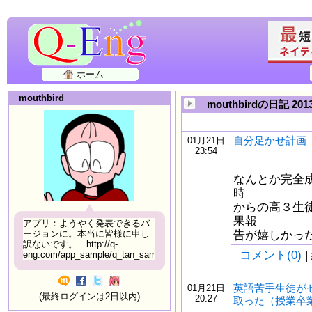
ホーム
mouthbird
mouthbirdの日記 20
自分足かせ計画 1/
01月21日
23:54
なんとか完全
時
からの高３生
果報
アプリ：ようやく発表できるバ
告が嬉しかった＾＾♪ 
ージョンに。本当に皆様に申し
訳ないです。 http://q-
コメント(0)
|
eng.com/app_sample/q_tan_sample06.html
英語苦手生徒が
01月21日
(最終ログインは2日以内)
20:27
取った（授業卒