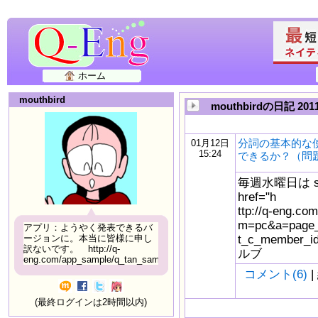
ホーム
mouthbird
mouthbirdの日記 20
分詞の基本的な
01月12日
15:24
できるか？（問
毎週水曜日は s
href="h
ttp://q-eng.com
m=pc&a=page_f
アプリ：ようやく発表できるバ
t_c_member_
ージョンに。本当に皆様に申し
訳ないです。 http://q-
ルブ
eng.com/app_sample/q_tan_sample06.html
コメント(6)
|
(最終ログインは2時間以内)