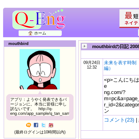
ホーム
mouthbird
mouthbirdの日記 20
未来を表す時制
09月24日
12:32
編）
<p>こんにちは。毎
e
ng.com/?
m=pc&a=page_f
アプリ：ようやく発表できるバ
r_id=2&catego
ージョンに。本当に皆様に申し
訳ないです。 http://q-
ン
eng.com/app_sample/q_tan_sample06.html
コメント(23)
|
(最終ログインは10時間以内)