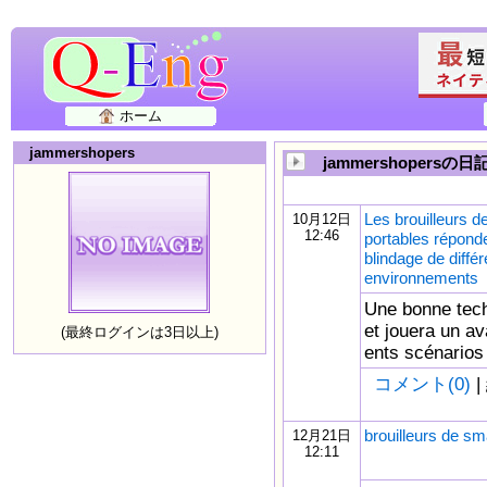
ホーム
jammershopers
jammershopersの日
Les brouilleurs d
10月12日
12:46
portables répond
blindage de différ
environnements
Une bonne tech
et jouera un av
(最終ログインは3日以上)
ents scénarios 
コメント(0)
|
brouilleurs de s
12月21日
12:11