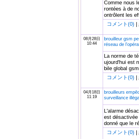
Comme nous le 
rontées à de n
ontrôlent les e
コメント(0)
|
brouilleur gsm peu
08月28日
10:44
réseau de l'opéra
La norme de tél
ujourd'hui est
bile global gs
コメント(0)
|
brouilleurs empêc
04月18日
11:19
surveillance illég
L'alarme désact
est désactivée 
donné que le ré
コメント(0)
|