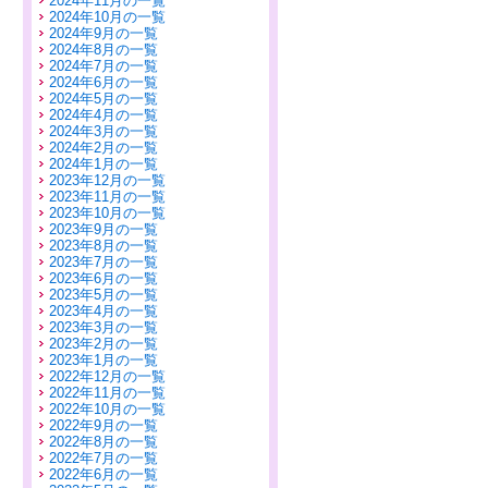
2024年11月の一覧
2024年10月の一覧
2024年9月の一覧
2024年8月の一覧
2024年7月の一覧
2024年6月の一覧
2024年5月の一覧
2024年4月の一覧
2024年3月の一覧
2024年2月の一覧
2024年1月の一覧
2023年12月の一覧
2023年11月の一覧
2023年10月の一覧
2023年9月の一覧
2023年8月の一覧
2023年7月の一覧
2023年6月の一覧
2023年5月の一覧
2023年4月の一覧
2023年3月の一覧
2023年2月の一覧
2023年1月の一覧
2022年12月の一覧
2022年11月の一覧
2022年10月の一覧
2022年9月の一覧
2022年8月の一覧
2022年7月の一覧
2022年6月の一覧