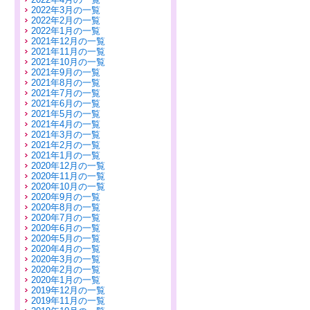
2022年3月の一覧
2022年2月の一覧
2022年1月の一覧
2021年12月の一覧
2021年11月の一覧
2021年10月の一覧
2021年9月の一覧
2021年8月の一覧
2021年7月の一覧
2021年6月の一覧
2021年5月の一覧
2021年4月の一覧
2021年3月の一覧
2021年2月の一覧
2021年1月の一覧
2020年12月の一覧
2020年11月の一覧
2020年10月の一覧
2020年9月の一覧
2020年8月の一覧
2020年7月の一覧
2020年6月の一覧
2020年5月の一覧
2020年4月の一覧
2020年3月の一覧
2020年2月の一覧
2020年1月の一覧
2019年12月の一覧
2019年11月の一覧