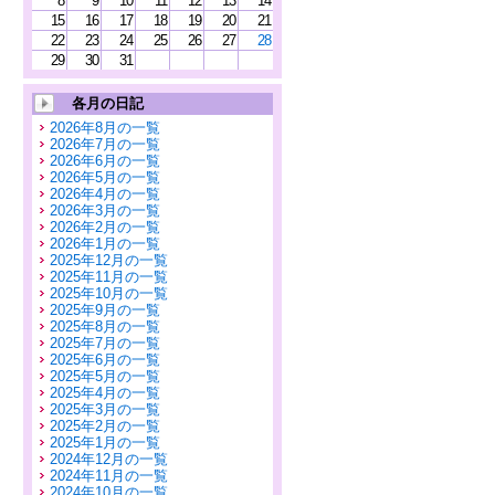
8
9
10
11
12
13
14
15
16
17
18
19
20
21
22
23
24
25
26
27
28
29
30
31
各月の日記
2026年8月の一覧
2026年7月の一覧
2026年6月の一覧
2026年5月の一覧
2026年4月の一覧
2026年3月の一覧
2026年2月の一覧
2026年1月の一覧
2025年12月の一覧
2025年11月の一覧
2025年10月の一覧
2025年9月の一覧
2025年8月の一覧
2025年7月の一覧
2025年6月の一覧
2025年5月の一覧
2025年4月の一覧
2025年3月の一覧
2025年2月の一覧
2025年1月の一覧
2024年12月の一覧
2024年11月の一覧
2024年10月の一覧