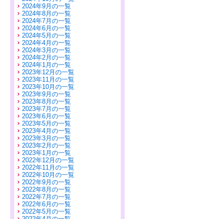
2024年9月の一覧
2024年8月の一覧
2024年7月の一覧
2024年6月の一覧
2024年5月の一覧
2024年4月の一覧
2024年3月の一覧
2024年2月の一覧
2024年1月の一覧
2023年12月の一覧
2023年11月の一覧
2023年10月の一覧
2023年9月の一覧
2023年8月の一覧
2023年7月の一覧
2023年6月の一覧
2023年5月の一覧
2023年4月の一覧
2023年3月の一覧
2023年2月の一覧
2023年1月の一覧
2022年12月の一覧
2022年11月の一覧
2022年10月の一覧
2022年9月の一覧
2022年8月の一覧
2022年7月の一覧
2022年6月の一覧
2022年5月の一覧
2022年4月の一覧