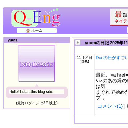
ホーム
yuuta
yuutaの日記 2025年1
Duoの圧がすご
11月04日
13:54
最近、<a href="h
/a>のあの緑
は気
まぐれで始め
Hello! I start this blog site.
プリ
(最終ログインは3日以上)
コメント(1)
|