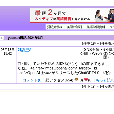
質問掲示板
英語の話題
英語学習資料
ラ
yuutaの日記 2024年6月
1件中 1件～1件を表
（SNS全体・外部
対話型AI
06月13日
公開（Web全体に
18:42
開）
前回話していた対話AIの時代がもう目の前まできまし
たね。 <a href="https://openai.com/" target="_bl
ank">OpenAI社</a>がリリースしたChatGPT4-0。紹介
コメント(0)
| 総アクセス(654)
(0)
(0) |
もっと読
1件中 1件～1件を表