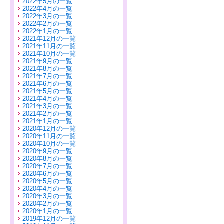
2022年5月の一覧
2022年4月の一覧
2022年3月の一覧
2022年2月の一覧
2022年1月の一覧
2021年12月の一覧
2021年11月の一覧
2021年10月の一覧
2021年9月の一覧
2021年8月の一覧
2021年7月の一覧
2021年6月の一覧
2021年5月の一覧
2021年4月の一覧
2021年3月の一覧
2021年2月の一覧
2021年1月の一覧
2020年12月の一覧
2020年11月の一覧
2020年10月の一覧
2020年9月の一覧
2020年8月の一覧
2020年7月の一覧
2020年6月の一覧
2020年5月の一覧
2020年4月の一覧
2020年3月の一覧
2020年2月の一覧
2020年1月の一覧
2019年12月の一覧