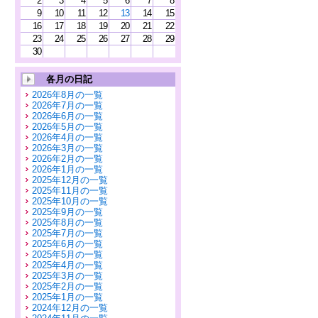
2
3
4
5
6
7
8
9
10
11
12
13
14
15
16
17
18
19
20
21
22
23
24
25
26
27
28
29
30
各月の日記
2026年8月の一覧
2026年7月の一覧
2026年6月の一覧
2026年5月の一覧
2026年4月の一覧
2026年3月の一覧
2026年2月の一覧
2026年1月の一覧
2025年12月の一覧
2025年11月の一覧
2025年10月の一覧
2025年9月の一覧
2025年8月の一覧
2025年7月の一覧
2025年6月の一覧
2025年5月の一覧
2025年4月の一覧
2025年3月の一覧
2025年2月の一覧
2025年1月の一覧
2024年12月の一覧