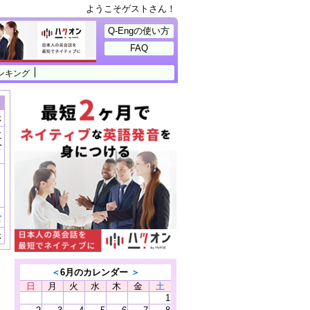
ようこそゲストさん！
Q-Engの使い方
FAQ
ンキング
示
に
公
）
む
示
＜
6月のカレンダー
＞
日
月
火
水
木
金
土
1