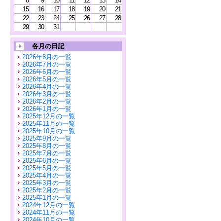
8
9
10
11
12
13
14
15
16
17
18
19
20
21
22
23
24
25
26
27
28
29
30
31
各月の日記
2026年8月の一覧
2026年7月の一覧
2026年6月の一覧
2026年5月の一覧
2026年4月の一覧
2026年3月の一覧
2026年2月の一覧
2026年1月の一覧
2025年12月の一覧
2025年11月の一覧
2025年10月の一覧
2025年9月の一覧
2025年8月の一覧
2025年7月の一覧
2025年6月の一覧
2025年5月の一覧
2025年4月の一覧
2025年3月の一覧
2025年2月の一覧
2025年1月の一覧
2024年12月の一覧
2024年11月の一覧
2024年10月の一覧