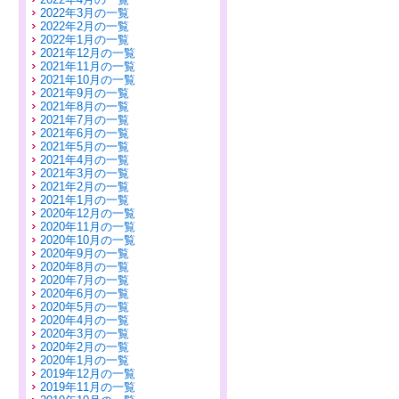
2022年3月の一覧
2022年2月の一覧
2022年1月の一覧
2021年12月の一覧
2021年11月の一覧
2021年10月の一覧
2021年9月の一覧
2021年8月の一覧
2021年7月の一覧
2021年6月の一覧
2021年5月の一覧
2021年4月の一覧
2021年3月の一覧
2021年2月の一覧
2021年1月の一覧
2020年12月の一覧
2020年11月の一覧
2020年10月の一覧
2020年9月の一覧
2020年8月の一覧
2020年7月の一覧
2020年6月の一覧
2020年5月の一覧
2020年4月の一覧
2020年3月の一覧
2020年2月の一覧
2020年1月の一覧
2019年12月の一覧
2019年11月の一覧