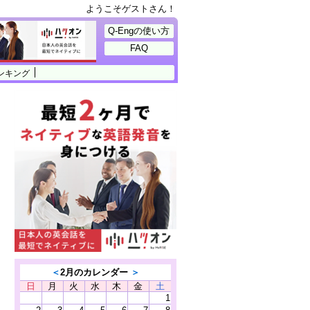
ようこそゲストさん！
Q-Engの使い方
FAQ
ンキング
＜
2月のカレンダー
＞
日
月
火
水
木
金
土
1