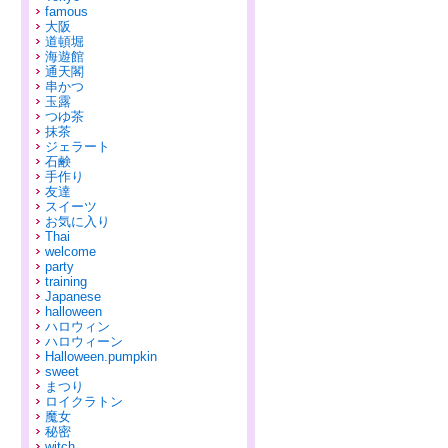
famous
大阪
道頓堀
海遊館
通天閣
串かつ
玉露
つゆ茶
抹茶
ジェラート
石鹸
手作り
友達
スイーツ
お気に入り
Thai
welcome
party
training
Japanese
halloween
ハロウィン
ハロウィーン
Halloween.pumpkin
sweet
まつり
ロイクラトン
魔女
秘密
witch