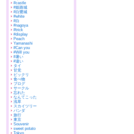
#castle
#姫路城
#白鷺城
#white
#白
#nagoya
#trick
#display
Peach
Yamanashi
#Can you
#Will you
#暑い
#違い
タイ
甘党
ビックリ
食べ物
ブログ
サークル
忘れた
なんてこった
浅草
スカイツリー
パンダ
旅行
東京
Souvenir
sweet potato
Tokyo