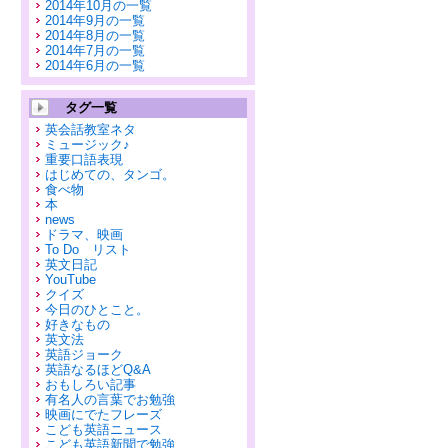
2014年10月の一覧
2014年9月の一覧
2014年8月の一覧
2014年7月の一覧
2014年6月の一覧
タグ一覧
英会話教室ネタ
ミュージック♪
重要口語表現
はじめての、タンゴ。
食べ物
本
news
ドラマ、映画
To Do リスト
英文日記
YouTube
クイズ
今日のひとこと。
好きなもの
英文法
英語ジョーク
英語なるほどQ&A
おもしろい記事
有名人の言葉でお勉強
映画にでたフレーズ
こども英語ニュース
こども英語新聞で勉強