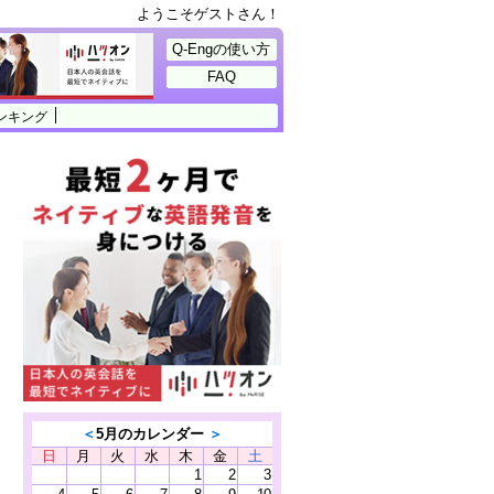
ようこそゲストさん！
Q-Engの使い方
FAQ
ンキング
＜
5月のカレンダー
＞
日
月
火
水
木
金
土
1
2
3