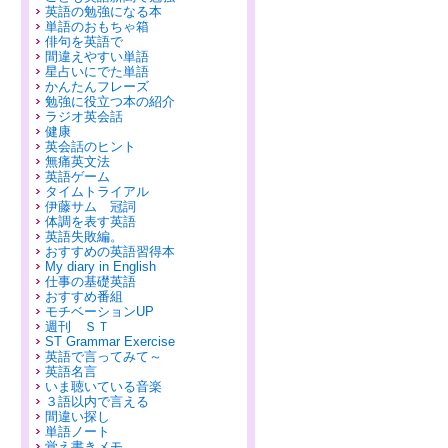
英語の勉強になる本
単語のおもちゃ箱
俳句を英語で
間違えやすい単語
星占いにでた単語
かんたんフレーズ
勉強に役立つ本の紹介
ラジオ英会話
健康
英会話のヒント
無痛英文法
英語ゲーム
タイムトライアル
伊藤サム 冠詞
体調を表す英語
英語失敗編。
おすすめの英語習得本
My diary in English
仕事の基礎英語
おすすめ番組
モチベーションUP
週刊 ＳＴ
ST Grammar Exercise
英語で言ってみて～
英語名言
いま聴いている音楽
３語以内で言える
間違い探し
単語ノート
覚え書きメモ