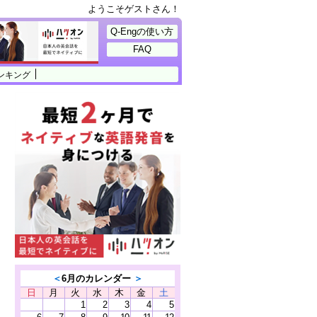
ようこそゲストさん！
Q-Engの使い方
FAQ
ンキング
＜
6月のカレンダー
＞
日
月
火
水
木
金
土
1
2
3
4
5