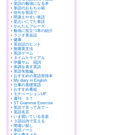
英語の勉強になる本
単語のおもちゃ箱
俳句を英語で
間違えやすい単語
星占いにでた単語
かんたんフレーズ
勉強に役立つ本の紹介
ラジオ英会話
健康
英会話のヒント
無痛英文法
英語ゲーム
タイムトライアル
伊藤サム 冠詞
体調を表す英語
英語失敗編。
おすすめの英語習得本
My diary in English
仕事の基礎英語
おすすめ番組
モチベーションUP
週刊 ＳＴ
ST Grammar Exercise
英語で言ってみて～
英語名言
いま聴いている音楽
３語以内で言える
間違い探し
単語ノート
覚え書きメモ