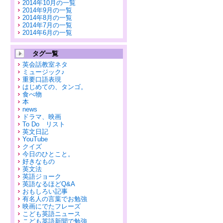
2014年10月の一覧
2014年9月の一覧
2014年8月の一覧
2014年7月の一覧
2014年6月の一覧
タグ一覧
英会話教室ネタ
ミュージック♪
重要口語表現
はじめての、タンゴ。
食べ物
本
news
ドラマ、映画
To Do リスト
英文日記
YouTube
クイズ
今日のひとこと。
好きなもの
英文法
英語ジョーク
英語なるほどQ&A
おもしろい記事
有名人の言葉でお勉強
映画にでたフレーズ
こども英語ニュース
こども英語新聞で勉強