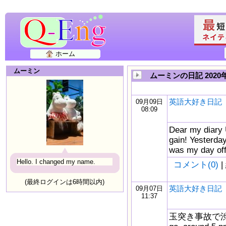
ホーム
ムーミン
ムーミンの日記 2020
英語大好き日記 4
09月09日
08:09
Dear my diary 
gain! Yesterday
was my day of
Hello. I changed my name.
コメント(0)
|
(最終ログインは6時間以内)
英語大好き日記 3
09月07日
11:37
玉突き事故で渋滞の話