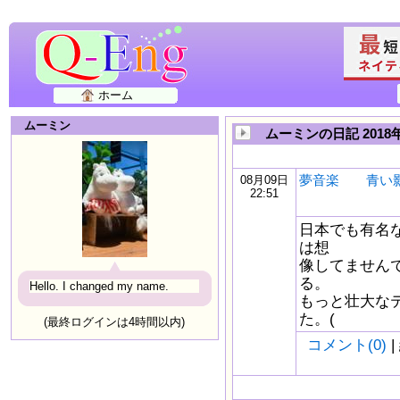
ホーム
ムーミン
ムーミンの日記 2018
夢音楽 青い
08月09日
22:51
日本でも有名
は想
像してません
る。
Hello. I changed my name.
もっと壮大な
た。(
(最終ログインは4時間以内)
コメント(0)
|