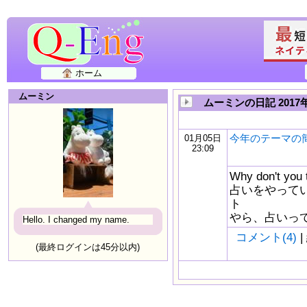
ホーム
ムーミン
ムーミンの日記 2017
今年のテーマの
01月05日
23:09
Why don't 
占いをやって
ト
やら、占いっ
Hello. I changed my name.
コメント(4)
|
(最終ログインは45分以内)