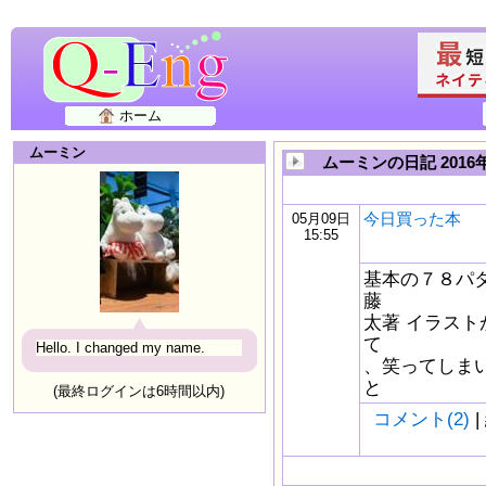
ホーム
ムーミン
ムーミンの日記 2016
今日買った本
05月09日
15:55
基本の７８パ
藤
太著 イラスト
て
Hello. I changed my name.
、笑ってしま
と
(最終ログインは6時間以内)
コメント(2)
|