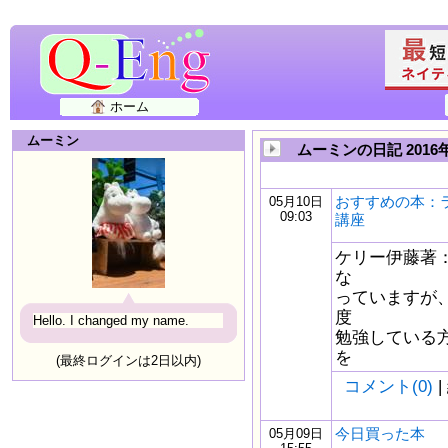
ホーム
ムーミン
ムーミンの日記 2016
おすすめの本：
05月10日
09:03
講座
ケリー伊藤著
な
っていますが
度
Hello. I changed my name.
勉強している
を
(最終ログインは2日以内)
コメント(0)
|
今日買った本
05月09日