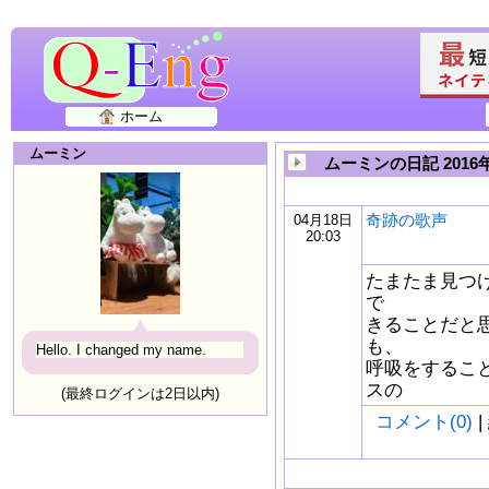
ホーム
ムーミン
ムーミンの日記 2016
奇跡の歌声
04月18日
20:03
たまたま見つけ
で
きることだと
も、
Hello. I changed my name.
呼吸をするこ
スの
(最終ログインは2日以内)
コメント(0)
|